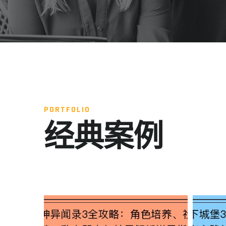
PORTFOLIO
经典案例