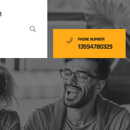
务
PHONE NUMBER
13594780329