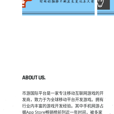
ABOUT US.
币游国际平台是一家专注移动互联网游戏的开
发商，致力于为全球移动平台开发游戏。拥有
行业内丰富的游戏开发经验。其中手机网游占
据App Store畅销榜前列近一年时间，被多家