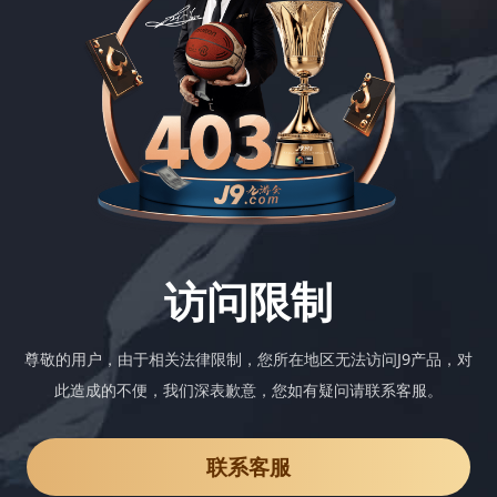
访问限制
尊敬的用户，由于相关法律限制，您所在地区无法访问J9产品，对
此造成的不便，我们深表歉意，您如有疑问请联系客服。
联系客服